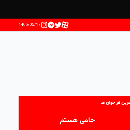
1405/05/17
رین فراخوان ها
حامی هستم